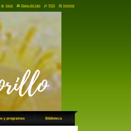
Inicio
Mapa del sitio
RSS
Imprimir
os y programas
Biblioteca