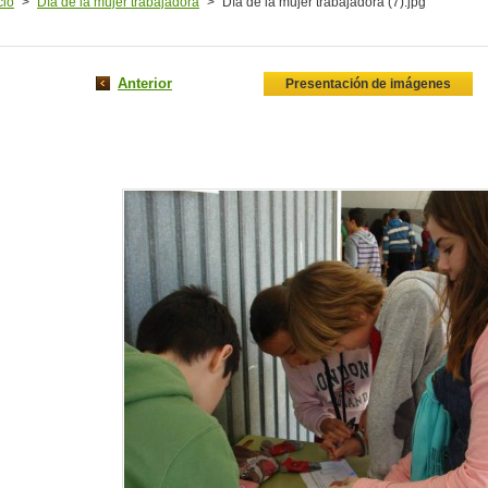
cio
>
Día de la mujer trabajadora
>
Día de la mujer trabajadora (7).jpg
Anterior
Presentación de imágenes