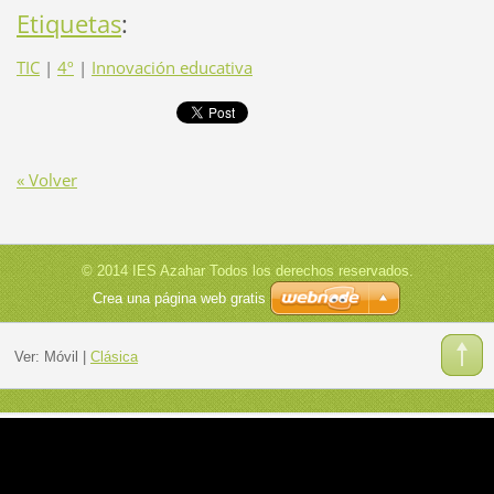
Etiquetas
:
TIC
|
4º
|
Innovación educativa
« Volver
© 2014 IES Azahar Todos los derechos reservados.
Crea una página web gratis
Ver:
Móvil
|
Clásica