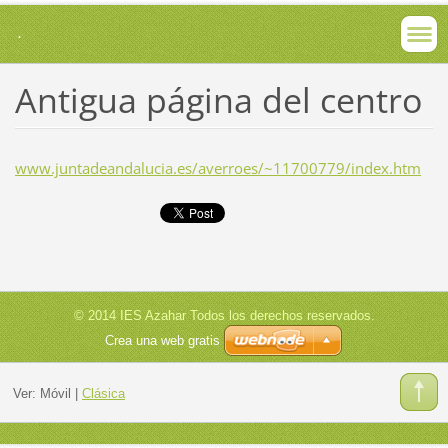
.
Antigua página del centro
www.juntadeandalucia.es/averroes/~11700779/index.htm
© 2014 IES Azahar Todos los derechos reservados.
Crea una web gratis
Ver:
Móvil
|
Clásica