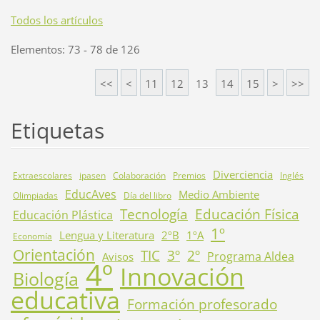
Todos los artículos
Elementos: 73 - 78 de 126
<<
<
11
12
13
14
15
>
>>
Etiquetas
Diverciencia
Extraescolares
ipasen
Colaboración
Premios
Inglés
EducAves
Medio Ambiente
Olimpiadas
Día del libro
Tecnología
Educación Física
Educación Plástica
1º
Lengua y Literatura
2ºB
1ºA
Economía
Orientación
TIC
3º
2º
Programa Aldea
Avisos
4º
Innovación
Biología
educativa
Formación profesorado