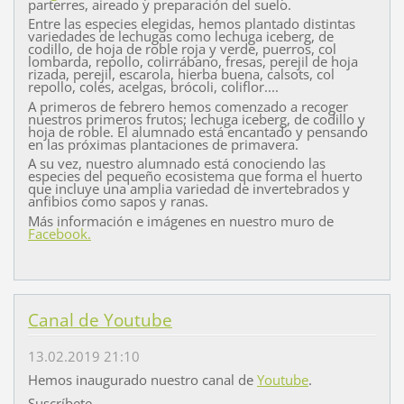
parterres, aireado y preparación del suelo.
Entre las especies elegidas, hemos plantado distintas
variedades de lechugas como lechuga iceberg, de
codillo, de hoja de roble roja y verde, puerros, col
lombarda, repollo, colirrábano, fresas, perejil de hoja
rizada, perejil, escarola, hierba buena, calsots, col
repollo, coles, acelgas, brócoli, coliflor....
A primeros de febrero hemos comenzado a recoger
nuestros primeros frutos; lechuga iceberg, de codillo y
hoja de roble. El alumnado está encantado y pensando
en las próximas plantaciones de primavera.
A su vez, nuestro alumnado está conociendo las
especies del pequeño ecosistema que forma el huerto
que incluye una amplia variedad de invertebrados y
anfibios como sapos y ranas.
Más información e imágenes en nuestro muro de
Facebook.
Canal de Youtube
13.02.2019 21:10
Hemos inaugurado nuestro canal de
Youtube
.
Suscríbete.